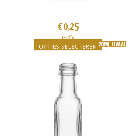
€
0,25
exc. BTW
20ML OVAAL
OPTIES SELECTEREN
Dit
product
heeft
meerdere
variaties.
Deze
optie
kan
gekozen
worden
op
de
productpagina