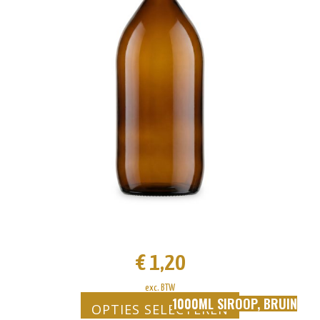
variaties.
Deze
optie
kan
gekozen
worden
op
de
productpagina
€
1,20
exc. BTW
1000ML SIROOP, BRUIN
OPTIES SELECTEREN