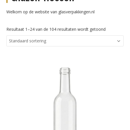
Welkom op de website van glasverpakkingen.nl
Resultaat 1–24 van de 104 resultaten wordt getoond
Dit
product
heeft
meerdere
variaties.
Deze
optie
kan
gekozen
worden
op
de