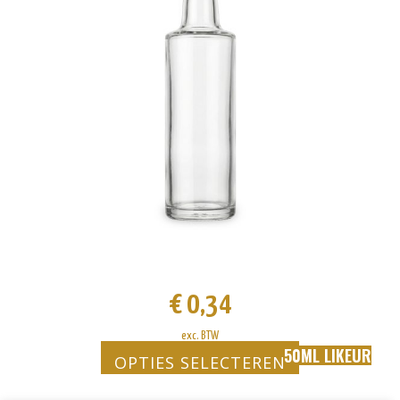
Deze
optie
kan
gekozen
worden
op
de
productpagina
€
0,34
exc. BTW
50ML LIKEUR
OPTIES SELECTEREN