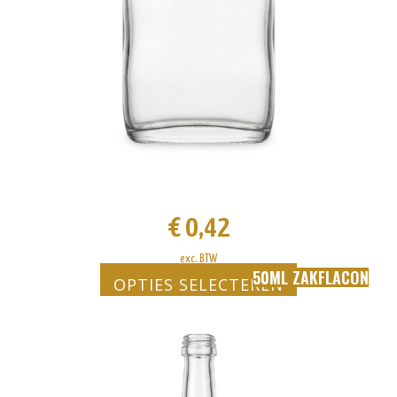
worden
op
de
productpagina
€
0,42
exc. BTW
50ML ZAKFLACON
OPTIES SELECTEREN
Dit
product
heeft
meerdere
variaties.