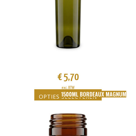
worden
op
de
productpagina
€
5,70
exc. BTW
1500ML BORDEAUX MAGNUM
OPTIES SELECTEREN
Dit
product
heeft
meerdere
variaties.