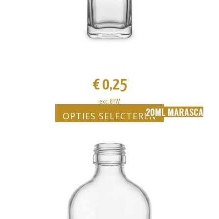
€
0,25
exc. BTW
20ML MARASCA
OPTIES SELECTEREN
Dit
product
heeft
meerdere
variaties.
Deze
optie
kan
gekozen