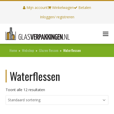
Mijn account
Winkelwagen
Betalen
Inloggen/ registreren
Home
»
Webshop
»
Glazen flessen
»
Waterflessen
Waterflessen
Toont alle 12 resultaten