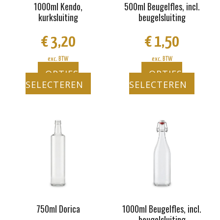
gekozen
gekozen
1000ml Kendo,
500ml Beugelfles, incl.
worden
worden
kurksluiting
beugelsluiting
op
op
de
de
€
3,20
€
1,50
productpagina
productpagina
exc. BTW
exc. BTW
OPTIES
OPTIES
SELECTEREN
SELECTEREN
Dit
Dit
product
product
heeft
heeft
meerdere
meerdere
variaties.
variaties.
Deze
Deze
optie
optie
kan
kan
gekozen
gekozen
750ml Dorica
1000ml Beugelfles, incl.
worden
worden
beugelsluiting