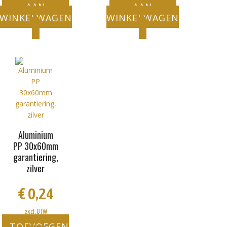
AAN
AAN
WINKELWAGEN
WINKELWAGEN
Aluminium
PP 30x60mm
garantiering,
zilver
€
0,24
excl. BTW
TOEVOEGEN