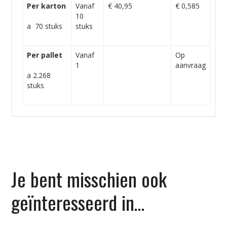
Per karton
Vanaf
€ 40,95
€ 0,585
10
a 70 stuks
stuks
Per pallet
Vanaf
Op
1
aanvraag
a 2.268
stuks
Je bent misschien ook
geïnteresseerd in…