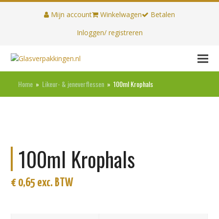
Mijn account
Winkelwagen
Betalen
Inloggen/ registreren
Home
»
Likeur- & jeneverflessen
»
100ml Krophals
100ml Krophals
€
0,65
exc. BTW