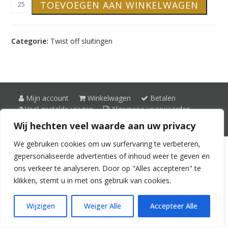
TOEVOEGEN AAN WINKELWAGEN
off
sluiting
63,
Categorie:
Twist off sluitingen
wit
aantal
Mijn account
Winkelwagen
Betalen
Veel gestelde vragen
Algemene voorwaarden
© 2026 Glasverpakkingen.nl -
Privacy
-
Cookies
Wij hechten veel waarde aan uw privacy
We gebruiken cookies om uw surfervaring te verbeteren,
gepersonaliseerde advertenties of inhoud weer te geven en
ons verkeer te analyseren. Door op "Alles accepteren" te
klikken, stemt u in met ons gebruik van cookies.
Wijzigen
Weiger Alle
Accepteer Alle