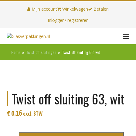
Mijn account
Winkelwagen
Betalen
Inloggen/ registreren
Home
»
Twist off sluitingen
»
Twist off sluiting 63, wit
Twist off sluiting 63, wit
€
0,16
excl. BTW
Twist