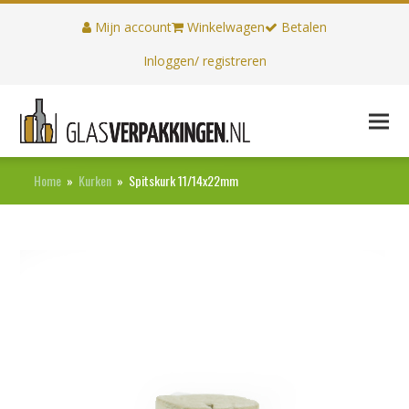
Mijn account
Winkelwagen
Betalen
Inloggen/ registreren
Home
»
Kurken
»
Spitskurk 11/14x22mm