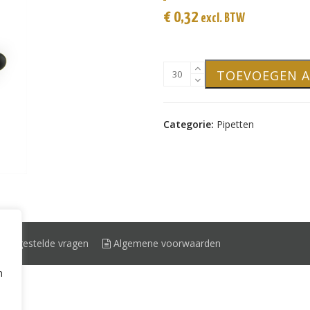
€
0,32
excl. BTW
Pipetmontuur
TOEVOEGEN 
DIN18,
89mm,
zwart/zwart
Categorie:
Pipetten
aantal
eel gestelde vragen
Algemene voorwaarden
n