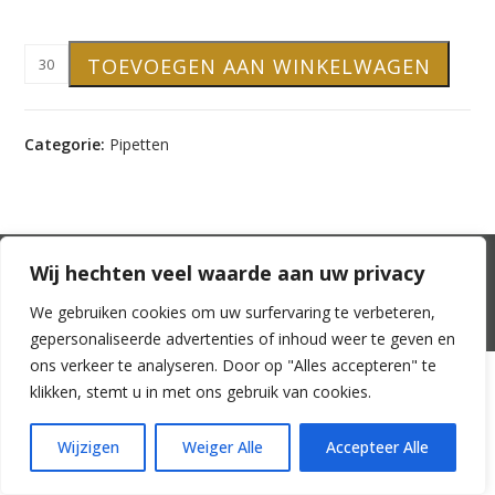
Pipetmontuur
TOEVOEGEN AAN WINKELWAGEN
DIN18,
77mm,
blauw/wit
Categorie:
Pipetten
aantal
Mijn account
Winkelwagen
Betalen
Wij hechten veel waarde aan uw privacy
Veel gestelde vragen
Algemene voorwaarden
We gebruiken cookies om uw surfervaring te verbeteren,
© 2026 Glasverpakkingen.nl -
Privacy
-
Cookies
gepersonaliseerde advertenties of inhoud weer te geven en
ons verkeer te analyseren. Door op "Alles accepteren" te
klikken, stemt u in met ons gebruik van cookies.
Wijzigen
Weiger Alle
Accepteer Alle