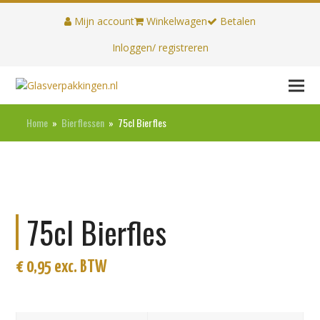
Mijn account
Winkelwagen
Betalen
Inloggen/ registreren
Home
»
Bierflessen
»
75cl Bierfles
75cl Bierfles
€
0,95
exc. BTW