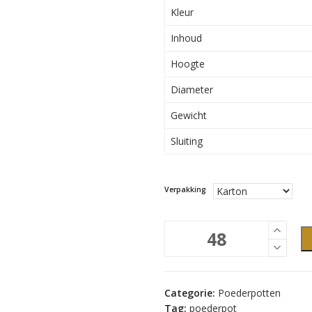
Kleur
Inhoud
Hoogte
Diameter
Gewicht
Sluiting
Verpakking
300ml
poederpot,
bruin
aantal
Categorie:
Poederpotten
Tag:
poederpot