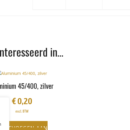
ïnteresseerd in…
minium 45/400, zilver
€
0,20
excl. BTW
n
TOEVOEGEN AAN