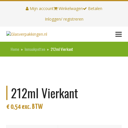
Mijn account
Winkelwagen
Betalen
Inloggen/ registreren
Home
»
Inmaakpotten
»
212ml Vierkant
212ml Vierkant
€
0,54
exc. BTW