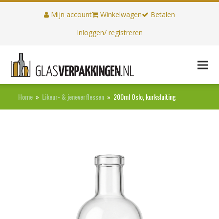
Mijn account
Winkelwagen
Betalen
Inloggen/ registreren
Home
»
Likeur- & jeneverflessen
»
200ml Oslo, kurksluiting