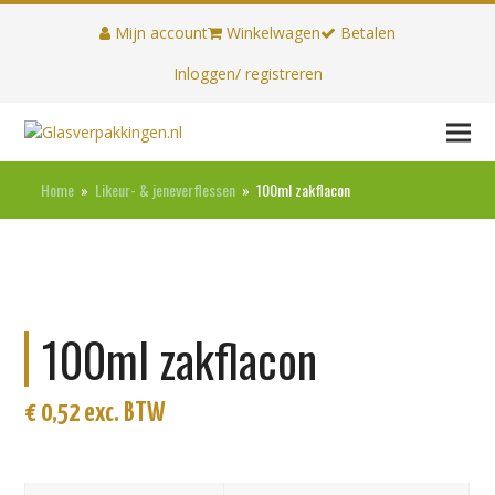
Mijn account
Winkelwagen
Betalen
Inloggen/ registreren
Home
»
Likeur- & jeneverflessen
»
100ml zakflacon
100ml zakflacon
€
0,52
exc. BTW