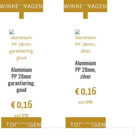
WINKELWAGEN
WINKELWAGEN
Aluminium
Aluminium
PP 28mm,
PP 28mm
zilver
garantiering,
goud
€
0,16
€
0,16
excl. BTW
excl. BTW
TOEVOEGEN
TOEVOEGEN
AAN
AAN