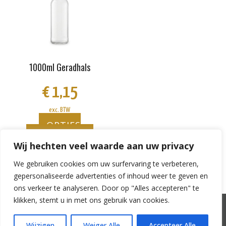
meerdere
variaties.
Deze
optie
kan
gekozen
1000ml Geradhals
worden
op
€
1,15
de
productpagina
exc. BTW
OPTIES
SELECTEREN
Wij hechten veel waarde aan uw privacy
We gebruiken cookies om uw surfervaring te verbeteren,
gepersonaliseerde advertenties of inhoud weer te geven en
ons verkeer te analyseren. Door op "Alles accepteren" te
klikken, stemt u in met ons gebruik van cookies.
Mijn account
Winkelwagen
Betalen
Veel gestelde vragen
Algemene voorwaarden
Wijzigen
Weiger Alle
Accepteer Alle