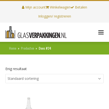
Mijn account
Winkelwagen
Betalen
Inloggen/ registreren
Home
»
Producten
»
Doos #24
Enig resultaat
Dit
product
heeft